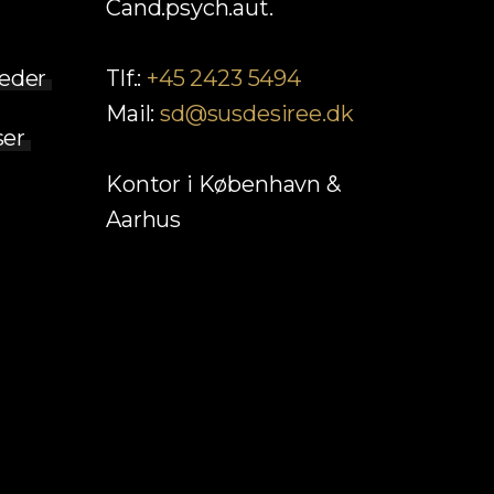
Cand.psych.aut.
eder
Tlf.:
+45 2423 5494
Mail:
sd@susdesiree.dk
ser
Kontor i København &
Aarhus