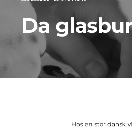
Da glasbur
Hos en stor dansk v