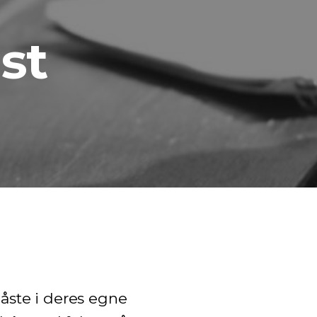
st
åste i deres egne