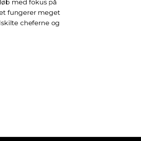
orløb med fokus på
det fungerer meget
dskilte cheferne og