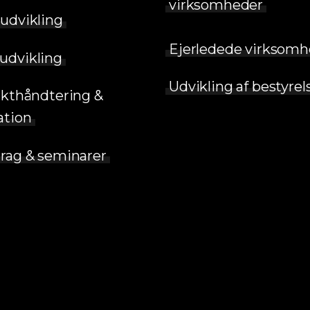
virksomheder
udvikling
Ejerledede virksomh
udvikling
Udvikling af bestyrel
ikthåndtering &
ation
rag & seminarer