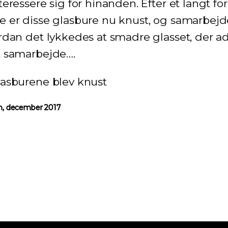
eressere sig for hinanden. Efter et langt f
e er disse glasbure nu knust, og samarbej
rdan det lykkedes at smadre glasset, der a
t samarbejde….
lasburene blev knust
en, december 2017