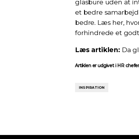
glasbure uden at int
et bedre samarbejd
bedre. Læs her, hvo
forhindrede et god
Læs artiklen:
Da g
Artiklen er udgivet i HR chef
INSPIRATION