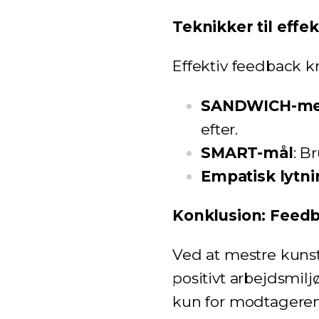
Teknikker til effe
Effektiv feedback k
SANDWICH-me
efter.
SMART-mål
: B
Empatisk lytni
Konklusion: Feedb
Ved at mestre kunst
positivt arbejdsmilj
kun for modtageren