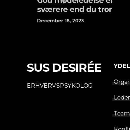
God mødeledelse er
sværere end du tror
December 18, 2023
SUS DESIRÉE
YDEL
Organ
ERHVERVSPSYKOLOG
Leder
Team
Konfl