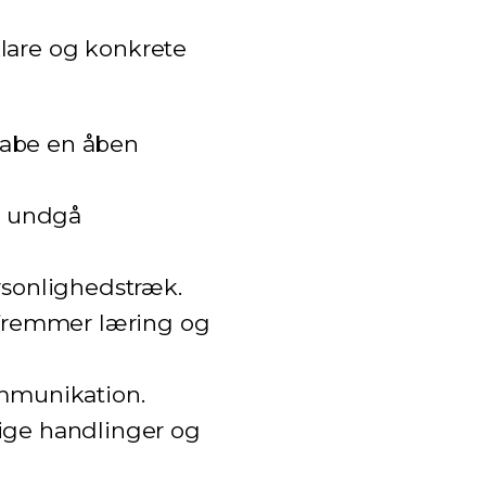
klare og konkrete
kabe en åben
at undgå
rsonlighedstræk.
 fremmer læring og
ommunikation.
dige handlinger og