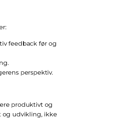
er:
tiv feedback før og
ng.
gerens perspektiv.
mere produktivt og
t og udvikling, ikke