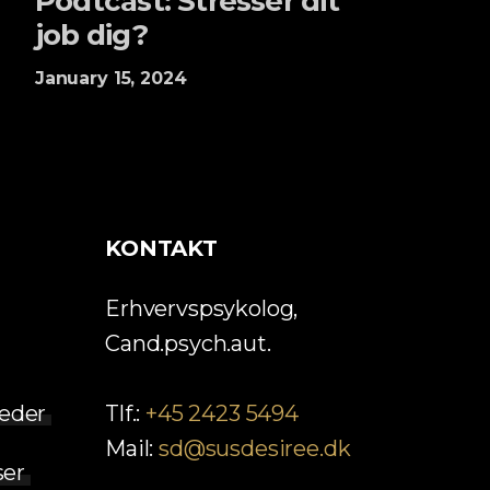
Podtcast: Stresser dit
job dig?
January 15, 2024
KONTAKT
Erhvervspsykolog,
Cand.psych.aut.
eder
Tlf.:
+45 2423 5494
Mail:
sd@susdesiree.dk
ser