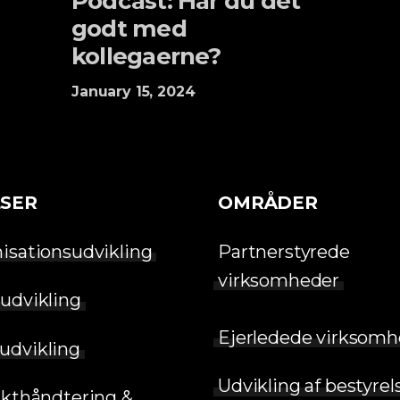
Podcast: Har du det
godt med
kollegaerne?
January 15, 2024
SER
OMRÅDER
isationsudvikling
Partnerstyrede
virksomheder
udvikling
Ejerledede virksomh
udvikling
Udvikling af bestyrel
ikthåndtering &