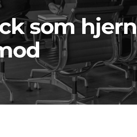
ack som hjer
imod