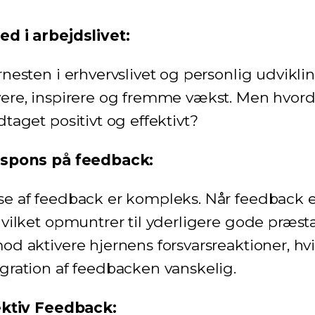
d i arbejdslivet:
esten i erhvervslivet og personlig udviklin
re, inspirere og fremme vækst. Men hvordan
taget positivt og effektivt?
espons på feedback:
 af feedback er kompleks. Når feedback er 
vilket opmuntrer til yderligere gode præsta
d aktivere hjernens forsvarsreaktioner, hvi
ration af feedbacken vanskelig.
ektiv Feedback: