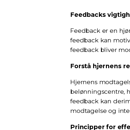
Feedbacks vigtighe
Feedback er en hjørn
feedback kan motive
feedback bliver mod
Forstå hjernens r
Hjernens modtagelse
belønningscentre, h
feedback kan derimo
modtagelse og integ
Principper for eff