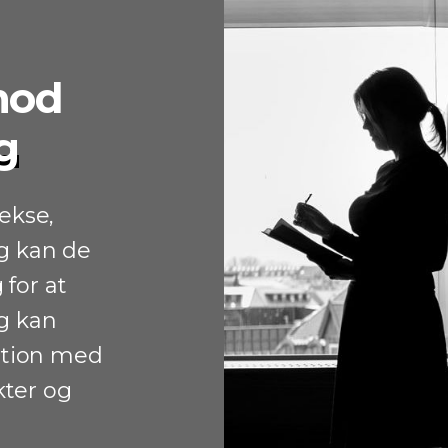
mod
g
ekse,
g kan de
 for at
g kan
ation med
kter og