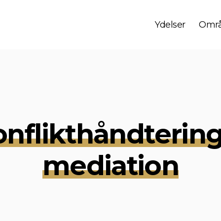
Ydelser
Områ
onflikthåndterin
mediation