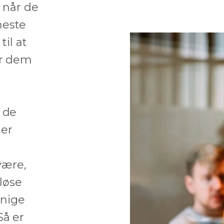
 når de
meste
til at
or dem
 de
ler
a
være,
 løse
enige
Så er