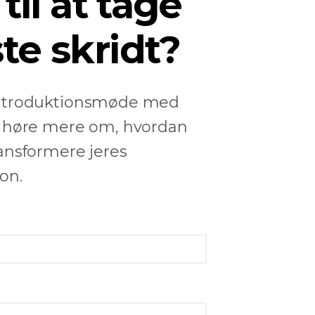
 til at tage
te skridt?
introduktionsmøde med
t høre mere om, hvordan
ransformere jeres
on.