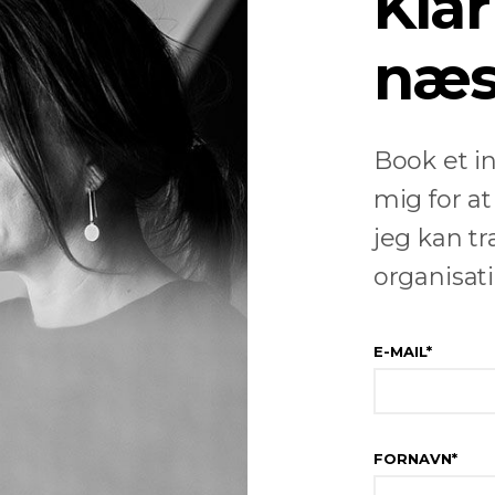
Klar
næs
Book et 
mig for a
jeg kan t
organisati
E-MAIL
*
FORNAVN
*