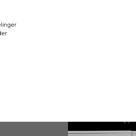
elinger
der