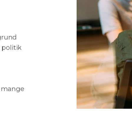
grund
politik
 i mange